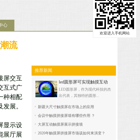
中心
欢迎进入手机网站
潮流
推荐新闻
接屏交互
led圆形屏可实现触摸互动
交互式广
LED圆形屏，作为现代科技的杰
一种相配
出代表，其独特的圆形...
及发展。
新疆大尺寸触摸屏在市场上的应用
会议中触摸拼接屏墙有哪些作用 ？
屏显示设
大屏互动触摸屏展示拼接墙
能展厅展
2020年触摸屏拼接屏市场该如何来演变？