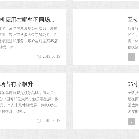
应用在哪些不同场...
互动
技术，液晶屏幕展现公司实力、发展
商显行
页面，客户可从多方位了解公司。在
40%
续跟进和服务，客户会对这家4S店
机一体
摸一体...
触摸液
2019-06-19
市场占有率飙升
65
戴尔毋庸置疑是领导品牌，而大尺寸
按数据
 在中国每10位大尺寸触摸液晶屏一体
是在商
产品。个人小尺寸触摸屏一体机联想、
望达到
摸屏一体机...
速度的
2019-06-17